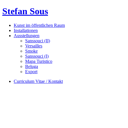
Stefan Sous
Kunst im öffentlichen Raum
Installationen
Ausstellungen
Sanssouci (II)
Versailles
Smoke
Sanssouci (I)
Mapa Turistico
Beluga
Export
Curriculum Vitae / Kontakt