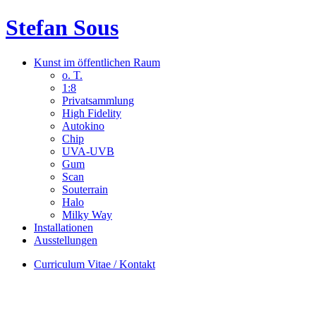
Stefan Sous
Kunst im öffentlichen Raum
o. T.
1:8
Privatsammlung
High Fidelity
Autokino
Chip
UVA-UVB
Gum
Scan
Souterrain
Halo
Milky Way
Installationen
Ausstellungen
Curriculum Vitae / Kontakt